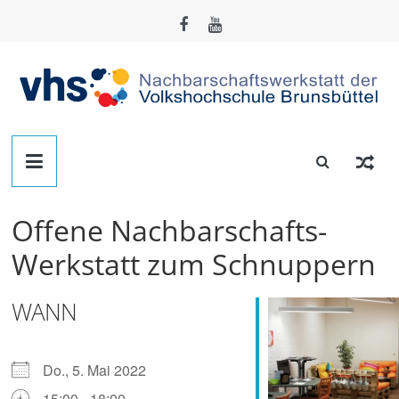
Zum
Inhalt
springen
Nachbarschafts-
Werkstatt
Offene Nachbarschafts-
Brunsbüttel
Werkstatt zum Schnuppern
Der
WANN
Treffpunkt
zum
Basteln,
Do., 5. Mai 2022
Tüfteln,
15:00 - 18:00