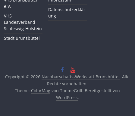
e.V.
Datenschutzerklär
VHS
ung
Landesverband
Schleswig-Holstein
Stadt Brunsbüttel
Copyright © 2026
Nachbarschafts-Werkstatt Brunsbüttel
. Alle
Rechte vorbehalten.
Theme:
ColorMag
von ThemeGrill. Bereitgestellt von
WordPress
.