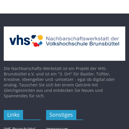
Die Nachbarschafts-Werkstatt ist ein Projekt der VHS-
Brunsbüttel e.V. und ist ein "3. Ort" für Bastler, Tüftler,
Kreative, Ideengeber und -umsetzer - egal ob digital oder
analog. Tauschen Sie sich bei einem Getränk mit
Gleichgesinnten aus und entdecken Sie Neues und
Spannendes für sich.
Links
Sonstiges
VHS Brunsbüttel
Impressum