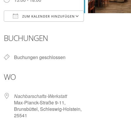
Digitalisieren
und
Klönen
ZUM KALENDER HINZUFÜGEN
ICS herunterladen
Google Kalender
iCalendar
Office 365
Outlook Live
BUCHUNGEN
Buchungen geschlossen
WO
Nachbarschafts-Werkstatt
Max-Planck-Straße 9-11,
Brunsbüttel, Schleswig-Holstein,
25541