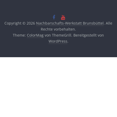
Copyright © 2026
Nachbarschafts-Werkstatt Brunsbüttel
. Alle
Rechte vorbehalten.
Theme:
ColorMag
von ThemeGrill. Bereitgestellt von
WordPress
.