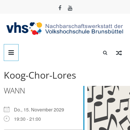
Zum
Inhalt
springen
Nachbarschafts-
Werkstatt
Koog-Chor-Lores
Brunsbüttel
WANN
Der
Treffpunkt
zum
Do., 15. November 2029
Basteln,
19:30 - 21:00
Tüfteln,