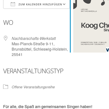
Digitalisieren
ZUM KALENDER HINZUFÜGEN
und
Klönen
ICS herunterladen
Google Kalender
iCalendar
Office 365
Outlook Live
WO
Nachbarschafts-Werkstatt
Max-Planck-Straße 9-11,
Brunsbüttel, Schleswig-Holstein,
25541
VERANSTALTUNGSTYP
Offene Veranstaltungsreihe
Für alle, die Spaß am gemeinsamen Singen haben!