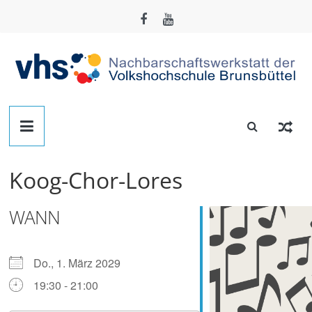
Zum
Inhalt
springen
Nachbarschafts-
Werkstatt
Koog-Chor-Lores
Brunsbüttel
WANN
Der
Treffpunkt
zum
Do., 1. März 2029
Basteln,
19:30 - 21:00
Tüfteln,