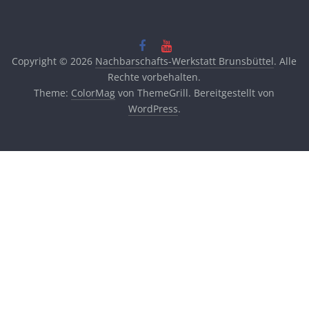
Copyright © 2026
Nachbarschafts-Werkstatt Brunsbüttel
. Alle
Rechte vorbehalten.
Theme:
ColorMag
von ThemeGrill. Bereitgestellt von
WordPress
.