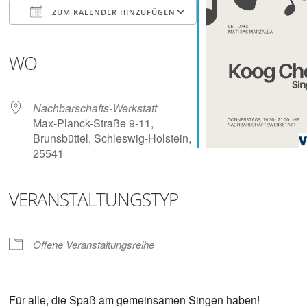
Digitalisieren
ZUM KALENDER HINZUFÜGEN
und
Klönen
ICS herunterladen
Google Kalender
iCalendar
Office 365
Outlook Live
WO
Nachbarschafts-Werkstatt
Max-Planck-Straße 9-11,
Brunsbüttel, Schleswig-Holstein,
25541
VERANSTALTUNGSTYP
Offene Veranstaltungsreihe
Für alle, die Spaß am gemeinsamen Singen haben!