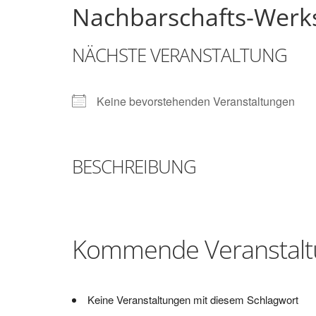
Nachbarschafts-Werks
Brunsbüttel
NÄCHSTE VERANSTALTUNG
Der
Treffpunkt
zum
Keine bevorstehenden Veranstaltungen
Basteln,
Tüfteln,
Digitalisieren
und
BESCHREIBUNG
Klönen
Kommende Veranstal
Keine Veranstaltungen mit diesem Schlagwort