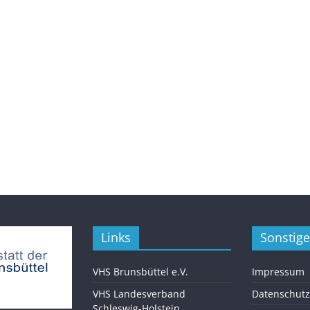
Links
Sonstige
VHS Brunsbüttel e.V.
Impressum
VHS Landesverband
Datenschutz
Schleswig-Holstein