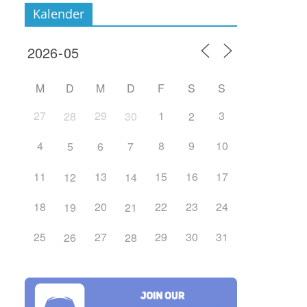
Kalender
M
D
M
D
F
S
S
27
29
1
3
28
30
2
4
8
9
10
5
6
7
11
13
15
16
17
12
14
18
20
22
23
24
19
21
25
27
29
30
31
26
28