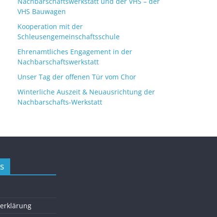
Nachbarschaftswerkstatt und der VHS – der
VHS Bauwagen
Kooperation mit der
Schleusengemeinschaftsschule
Ehrenamtliches Engagement in der
Nachbarschaftswerkstatt
Unser Tag der offenen Tür vom Chor
Winterliche Auszeit & Neuausrichtung der
Nachbarschafts-Werkstatt
s
erklärung